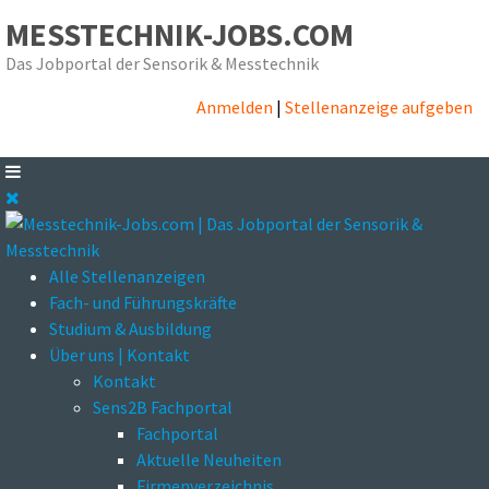
MESSTECHNIK-JOBS.COM
Das Jobportal der Sensorik & Messtechnik
Anmelden
|
Stellenanzeige aufgeben
Alle Stellenanzeigen
Fach- und Führungskräfte
Studium & Ausbildung
Über uns | Kontakt
Kontakt
Sens2B Fachportal
Fachportal
Aktuelle Neuheiten
Firmenverzeichnis