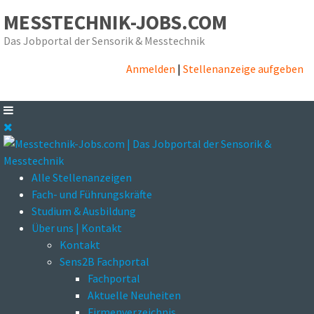
MESSTECHNIK-JOBS.COM
Das Jobportal der Sensorik & Messtechnik
Anmelden
|
Stellenanzeige aufgeben
Alle Stellenanzeigen
Fach- und Führungskräfte
Studium & Ausbildung
Über uns | Kontakt
Kontakt
Sens2B Fachportal
Fachportal
Aktuelle Neuheiten
Firmenverzeichnis