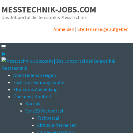
MESSTECHNIK-JOBS.COM
Das Jobportal der Sensorik & Messtechnik
Anmelden
|
Stellenanzeige aufgeben
Alle Stellenanzeigen
Fach- und Führungskräfte
Studium & Ausbildung
Über uns | Kontakt
Kontakt
Sens2B Fachportal
Fachportal
Aktuelle Neuheiten
Firmenverzeichnis