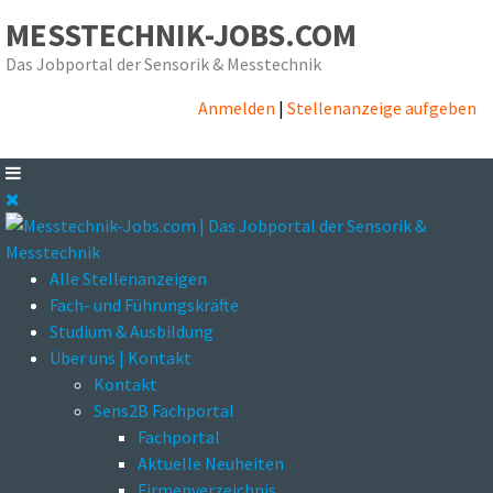
MESSTECHNIK-JOBS.COM
Das Jobportal der Sensorik & Messtechnik
Anmelden
|
Stellenanzeige aufgeben
Alle Stellenanzeigen
Fach- und Führungskräfte
Studium & Ausbildung
Über uns | Kontakt
Kontakt
Sens2B Fachportal
Fachportal
Aktuelle Neuheiten
Firmenverzeichnis