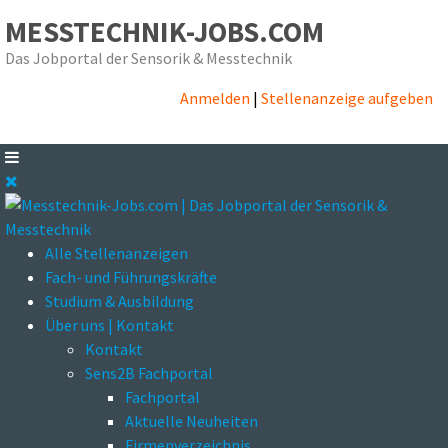
MESSTECHNIK-JOBS.COM
Das Jobportal der Sensorik & Messtechnik
Anmelden
|
Stellenanzeige aufgeben
Alle Stellenanzeigen
Fach- und Führungskräfte
Studium & Ausbildung
Über uns | Kontakt
Kontakt
Sens2B Fachportal
Fachportal
Aktuelle Neuheiten
Firmenverzeichnis