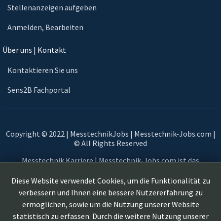
Stellenanzeigen aufgeben
Anmelden, Bearbeiten
Über uns | Kontakt
Kontaktieren Sie uns
Sens2B Fachportal
Copyright © 2022 | MesstechnikJobs | Messtechnik-Jobs.com |
© All Rights Reserved
Messtechnik Karriere | Messtechnik-Jobs.com ist das
Stellenportal, Jobportal & Jobbörse der Sensorik und
Messtechnik. Suchen und finden Sie Sensor Jobs und
Diese Website verwendet Cookies, um die Funktionalität zu
Messtechnik Jobs für Ihre Karriere im Vertrieb, Marketing,
verbessern und Ihnen eine bessere Nutzererfahrung zu
Forschung, Entwicklung, Produktmanagement, Produktion. Das
ermöglichen, sowie um die Nutzung unserer Website
fachspezifische Sensorik und Messtechnik Karriereportal
statistisch zu erfassen. Durch die weitere Nutzung unserer
/ Stellenplattform / Job-Portal für Stellenangebote /