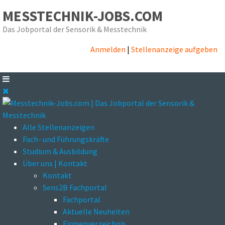
MESSTECHNIK-JOBS.COM
Das Jobportal der Sensorik & Messtechnik
Anmelden
|
Stellenanzeige aufgeben
Alle Stellenanzeigen
Fach- und Führungskräfte
Studium & Ausbildung
Über uns | Kontakt
Kontakt
Sens2B Fachportal
Fachportal
Aktuelle Neuheiten
Firmenverzeichnis