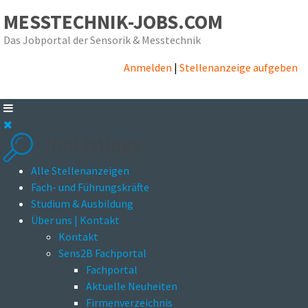
MESSTECHNIK-JOBS.COM
Das Jobportal der Sensorik & Messtechnik
Anmelden
|
Stellenanzeige aufgeben
Alle Stellenanzeigen
Fach- und Führungskräfte
Studium & Ausbildung
Über uns | Kontakt
Kontakt
Sens2B Fachportal
Fachportal
Aktuelle Neuheiten
Firmenverzeichnis