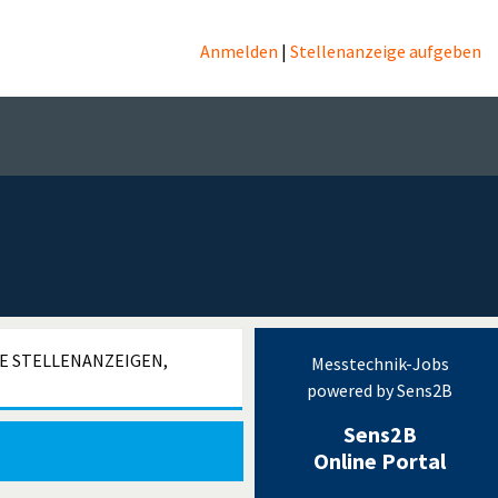
Anmelden
|
Stellenanzeige aufgeben
hnik
LE STELLENANZEIGEN,
Messtechnik-Jobs
powered by Sens2B
Sens2B
Online Portal