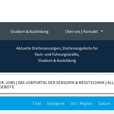
Messtechnik-Jobs
 Jobbörse der Sensorik und Messtec
Studium & Ausbildung
Über uns | Kontakt
Aktuelle Stellenanzeigen, Stellenangebote für
Fach- und Führungskräfte,
Studium & Ausbildung
K-JOBS | DAS JOBPORTAL DER SENSORIK & MESSTECHNIK | AL
GEBOTE
Titel
Kategorie
Ort / Region
Datum